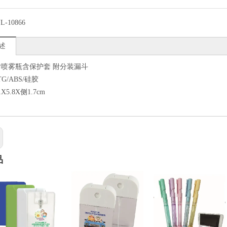
L-10866
述
卡片喷雾瓶含保护套 附分装漏斗
TG/ABS/硅胶
1X5.8X侧1.7cm
品