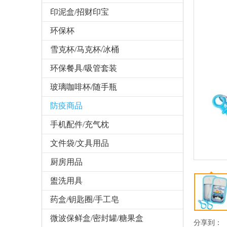
印泥盒/招财印宝
环保杯
雪克杯/马克杯/冰桶
环保餐具/吸管套装
玻璃咖啡杯/随手瓶
防疫商品
手机配件/充气枕
文件袋/文具用品
厨房用品
盥洗用具
药盒/钥匙圈/手工皂
微波保鲜盒/密封罐/糖果盒
分享到：