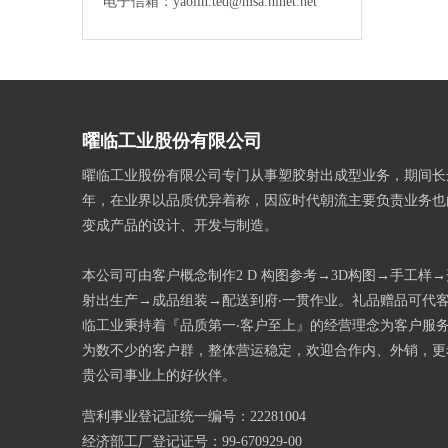
电子信箱：yaolin.ted@msa.hinet.net
曜临工业股份有限公司
曜临工业股份有限公司专门从事塑胶射出成型业务，期间长
年，在业界以品质优异着称，因应时代朝流主要负责业务也
变成产品的设计、开发与制造。
本公司可由客户概念制作2 D 构图参考→3D构图→手工样
射出生产→成品组装→配送到府‧一贯作业。礼品赠品可代
临工业秉持着『品质第一‧客户至上』的经营理念为客户服
为数不少的客户群，整体营运稳定，欢迎合作内、外销，更
贵公司事业上的好伙伴。
营利事业登记証统一编号：22281004
经济部工厂登记证号：99-670929-00