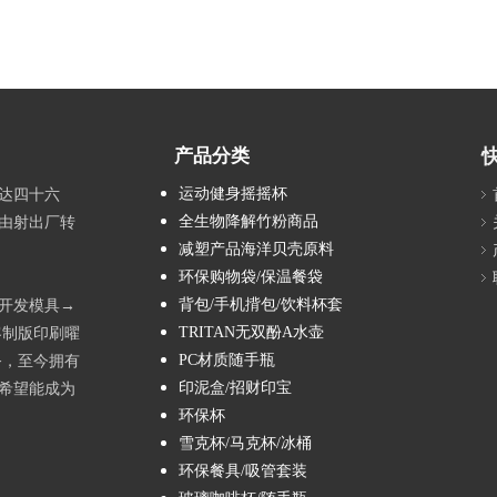
产品分类
运动健身摇摇杯
达四十六
全生物降解竹粉商品
由射出厂转
减塑产品海洋贝壳原料
环保购物袋/保温餐袋
背包/手机揹包/饮料杯套
→开发模具→
TRITAN无双酚A水壶
客制版印刷曜
PC材质随手瓶
务，至今拥有
印泥盒/招财印宝
希望能成为
环保杯
雪克杯/马克杯/冰桶
环保餐具/吸管套装