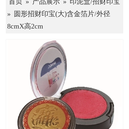
首页
»
产品展示
»
印泥盒/招财印宝
»
圆形招财印宝(大)含金箔片/外径
8cmX高2cm