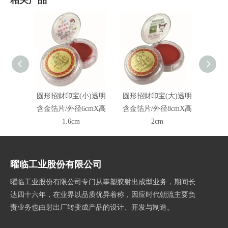
相关产品
圆形招财印宝(小)透明
圆形招财印宝(大)透明
圆形招
含金箔片/外径6cmX高
含金箔片/外径8cmX高
6
1.6cm
2cm
曜临工业股份有限公司
曜临工业股份有限公司专门从事塑胶射出成型业务，期间长
达四十六年，在业界以品质优异着称，因应时代朝流主要负
责业务也由射出厂转变成产品的设计、开发与制造。