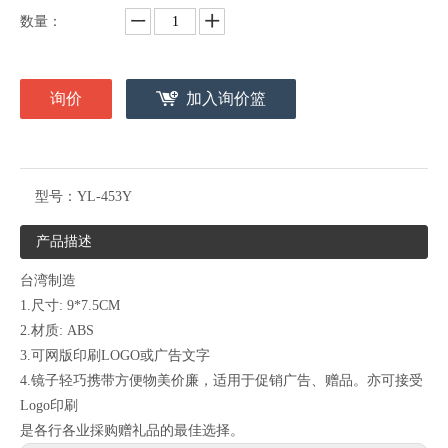
数量：
询价
加入询价篮
型号：
YL-453Y
产品描述
台湾制造
1.尺寸: 9*7.5CM
2.材质: ABS
3.可网版印刷LOGO或广告文字
4.镜子轻巧携带方便物美价廉，适用于促销广告、赠品。亦可接受
Logo印刷
是各行各业採购赠礼品的最佳选择。