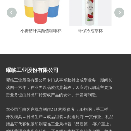
小麦秸秆高颜值咖啡杯
环保冷泡茶杯
广告杯
圆仔ˋ
曜临工业股份有限公司
曜临工业股份有限公司专门从事塑胶射出成型业务，期间长
达四十六年，在业界以品质优异着称，因应时代朝流主要负
责业务也由射出厂转变成产品的设计、开发与制造。
本公司可由客户概念制作2 D 构图参考→3D构图→手工样→
开发模具→射出生产→成品组装→配送到府‧一贯作业。礼品
赠品可代客制版印刷曜临工业秉持着『品质第一‧客户至上』