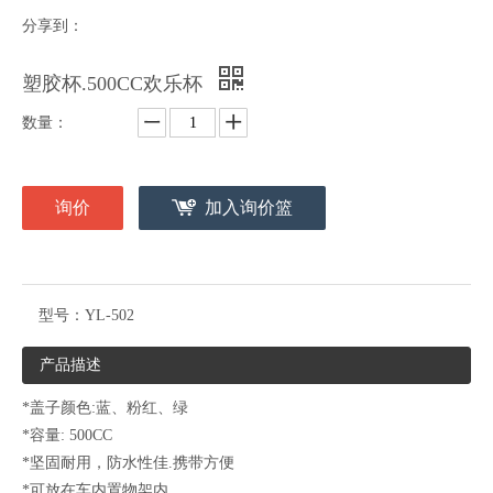
分享到：
塑胶杯.500CC欢乐杯
数量：
询价
加入询价篮
型号：
YL-502
产品描述
*盖子颜色:蓝、粉红、绿
*容量: 500CC
*坚固耐用，防水性佳.携带方便
*可放在车内置物架内