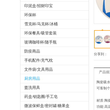
印泥盒/招财印宝
环保杯
雪克杯/马克杯/冰桶
环保餐具/吸管套装
玻璃咖啡杯/随手瓶
防疫商品
分享到：
手机配件/充气枕
文件袋/文具用品
产品描
厨房用品
陶瓷吸
盥洗用具
可客制
药盒/钥匙圈/手工皂
材质:陶
微波保鲜盒/密封罐/糖果盒
功能: