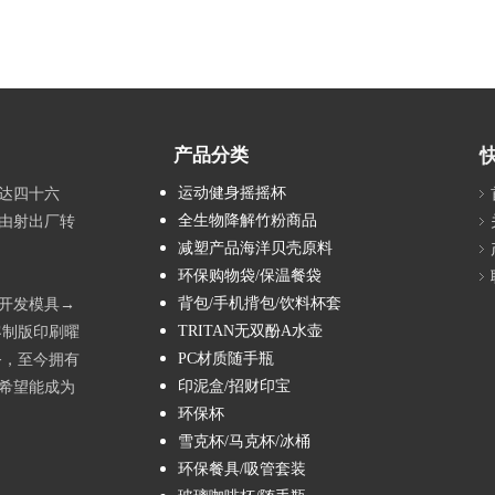
产品分类
运动健身摇摇杯
达四十六
全生物降解竹粉商品
由射出厂转
减塑产品海洋贝壳原料
环保购物袋/保温餐袋
背包/手机揹包/饮料杯套
→开发模具→
TRITAN无双酚A水壶
客制版印刷曜
PC材质随手瓶
务，至今拥有
印泥盒/招财印宝
希望能成为
环保杯
雪克杯/马克杯/冰桶
环保餐具/吸管套装