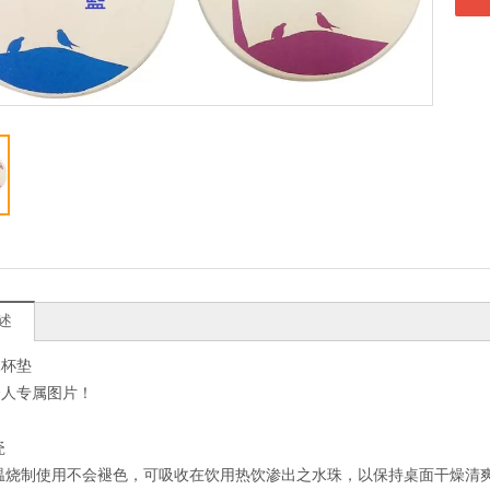
述
水杯垫
个人专属图片！
瓷
高温烧制使用不会褪色，可吸收在饮用热饮渗出之水珠，以保持桌面干燥清