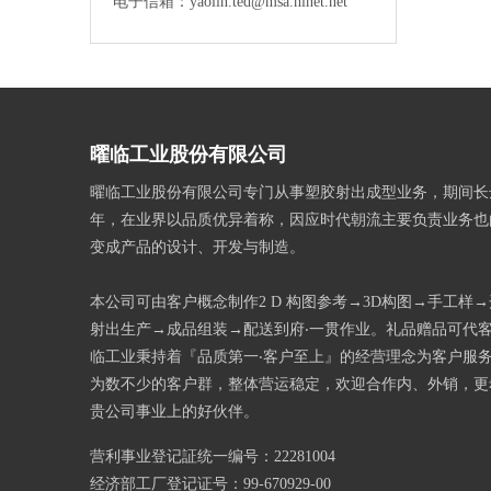
电子信箱：yaolin.ted@msa.hinet.net
曜临工业股份有限公司
曜临工业股份有限公司专门从事塑胶射出成型业务，期间长
年，在业界以品质优异着称，因应时代朝流主要负责业务也
变成产品的设计、开发与制造。
本公司可由客户概念制作2 D 构图参考→3D构图→手工样
射出生产→成品组装→配送到府‧一贯作业。礼品赠品可代
临工业秉持着『品质第一‧客户至上』的经营理念为客户服
为数不少的客户群，整体营运稳定，欢迎合作内、外销，更
贵公司事业上的好伙伴。
营利事业登记証统一编号：22281004
经济部工厂登记证号：99-670929-00