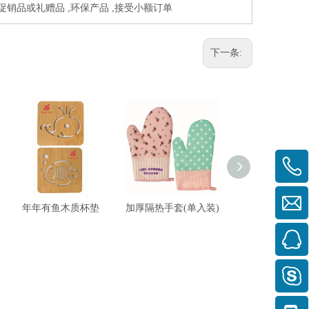
于促销品或礼赠品 ,环保产品 ,接受小额订单
下一条:
年年有鱼木质杯垫
加厚隔热手套(单入装)
陶瓷耐热吸水