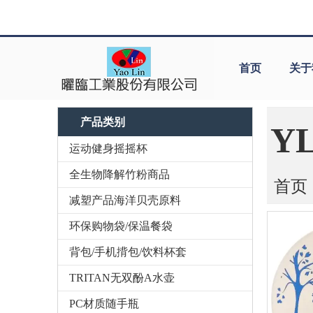
首页
关于
产品类别
Y
运动健身摇摇杯
全生物降解竹粉商品
首页
减塑产品海洋贝壳原料
环保购物袋/保温餐袋
背包/手机揹包/饮料杯套
TRITAN无双酚A水壶
PC材质随手瓶