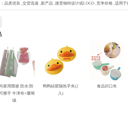
：品质优良 ,交货迅速 ,新产品 ,接受独特设计或LOGO ,竞争价格 ,适用
品
尚家用围裙 防水/防
鸭鸭硅胶隔热手夹(2
食品封口夹
/可擦手 牛津布+珊瑚
入)
绒