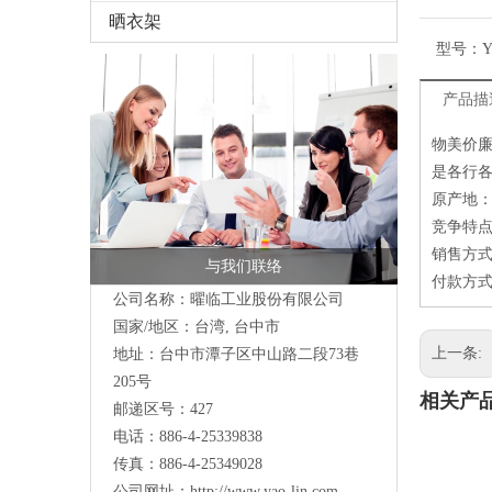
晒衣架
型号：
Y
产品描
物美价廉
是各行
原产地
竞争特点
销售方式
与我们联络
付款方式：
公司名称：曜临工业股份有限公司
国家/地区：台湾, 台中市
上一条:
地址：
台中市潭子区中山路二段73巷
205号
相关产
邮递区号：427
电话：886-4-25339838
传真：886-4-25349028
公司网址：
http://www.yao-lin.com