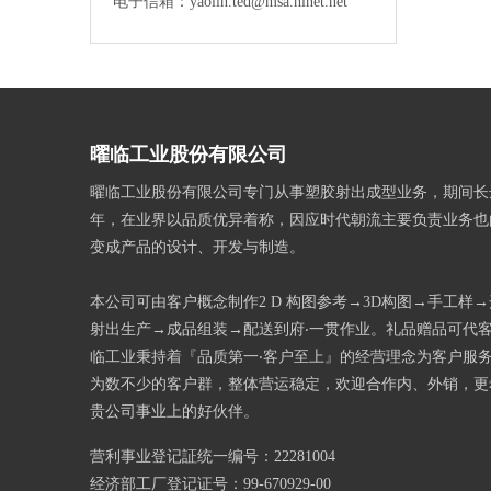
电子信箱：yaolin.ted@msa.hinet.net
曜临工业股份有限公司
曜临工业股份有限公司专门从事塑胶射出成型业务，期间长
年，在业界以品质优异着称，因应时代朝流主要负责业务也
变成产品的设计、开发与制造。
本公司可由客户概念制作2 D 构图参考→3D构图→手工样
射出生产→成品组装→配送到府‧一贯作业。礼品赠品可代
临工业秉持着『品质第一‧客户至上』的经营理念为客户服
为数不少的客户群，整体营运稳定，欢迎合作内、外销，更
贵公司事业上的好伙伴。
营利事业登记証统一编号：22281004
经济部工厂登记证号：99-670929-00