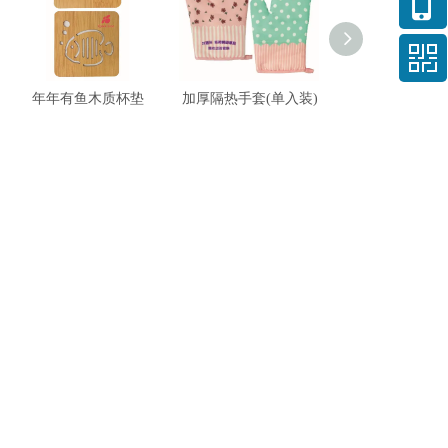
年年有鱼木质杯垫
加厚隔热手套(单入装)
陶瓷耐热吸水