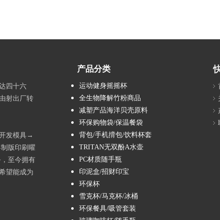
产品分类
运动健身摇摇杯
达四十六
全生物降解竹粉商品
由射出厂转
减塑产品海洋贝壳原料
环保购物袋/保温餐袋
背包/手机揹包/饮料杯套
→开发模具→
TRITAN无双酚A水壶
客制版印刷曜
PC材质随手瓶
务，至今拥有
印泥盒/招财印宝
希望能成为
环保杯
雪克杯/马克杯/冰桶
环保餐具/吸管套装