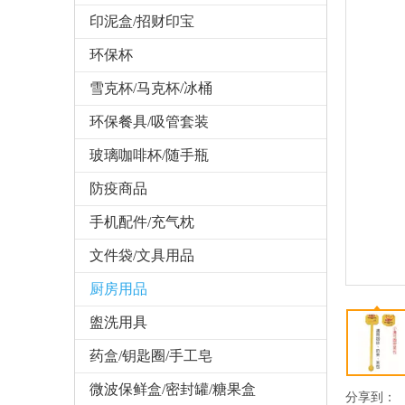
印泥盒/招财印宝
环保杯
雪克杯/马克杯/冰桶
环保餐具/吸管套装
玻璃咖啡杯/随手瓶
防疫商品
手机配件/充气枕
文件袋/文具用品
厨房用品
盥洗用具
药盒/钥匙圈/手工皂
微波保鲜盒/密封罐/糖果盒
分享到：