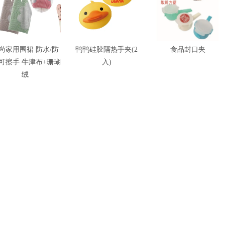
尚家用围裙 防水/防
鸭鸭硅胶隔热手夹(2
食品封口夹
/可擦手 牛津布+珊瑚
入)
绒