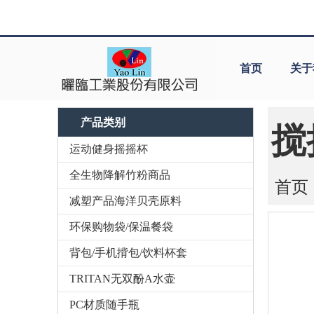
首页
关于
产品类别
搅
运动健身摇摇杯
全生物降解竹粉商品
首页
减塑产品海洋贝壳原料
环保购物袋/保温餐袋
背包/手机揹包/饮料杯套
TRITAN无双酚A水壶
PC材质随手瓶