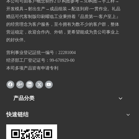
本公司可由客户概念制作2 D 构图参考→3D构图→手工样→
开发模具→射出生产→成品组装→配送到府‧一贯作业。礼品
赠品可代客制版印刷曜临工业秉持着『品质第一‧客户至上』
的经营理念为客户服务，至今拥有为数不少的客户群，整体
营运稳定，欢迎合作内、外销，更希望能成为贵公司事业上
的好伙伴。
营利事业登记証统一编号：22281004
经济部工厂登记证号：99-670929-00
本司多项产品皆有申请专利
产品分类
快速链结