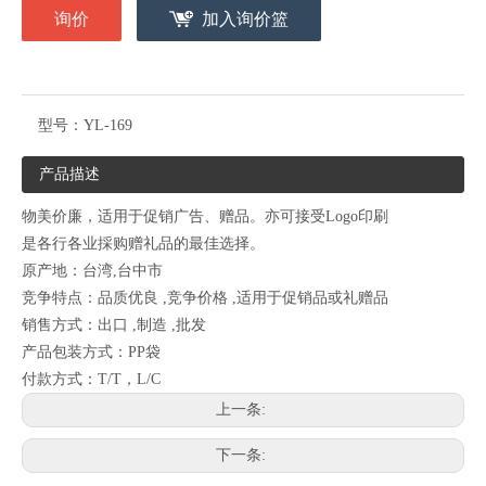
询价
加入询价篮
型号：
YL-169
产品描述
物美价廉，适用于促销广告、赠品。亦可接受Logo印刷
是各行各业採购赠礼品的最佳选择。
原产地：台湾,台中市
竞争特点：品质优良 ,竞争价格 ,适用于促销品或礼赠品
销售方式：出口 ,制造 ,批发
产品包装方式：PP袋
付款方式：T/T，L/C
上一条:
下一条: