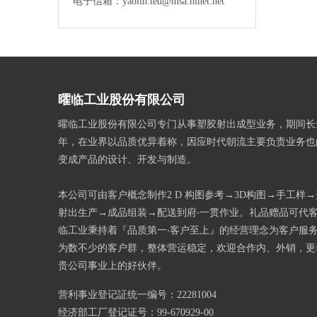
电子信箱：yaolin.ted@msa.hinet.net
曜临工业股份有限公司
曜临工业股份有限公司专门从事塑胶射出成型业务，期间长
年，在业界以品质优异着称，因应时代朝流主要负责业务也
变成产品的设计、开发与制造。
本公司可由客户概念制作2 D 构图参考→3D构图→手工样
射出生产→成品组装→配送到府‧一贯作业。礼品赠品可代
临工业秉持着『品质第一‧客户至上』的经营理念为客户服
为数不少的客户群，整体营运稳定，欢迎合作内、外销，更
贵公司事业上的好伙伴。
营利事业登记証统一编号：22281004
经济部工厂登记证号：99-670929-00