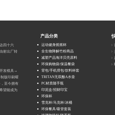
产品分类
运动健身摇摇杯
达四十六
全生物降解竹粉商品
由射出厂转
减塑产品海洋贝壳原料
环保购物袋/保温餐袋
背包/手机揹包/饮料杯套
→开发模具→
TRITAN无双酚A水壶
客制版印刷曜
PC材质随手瓶
务，至今拥有
印泥盒/招财印宝
希望能成为
环保杯
雪克杯/马克杯/冰桶
环保餐具/吸管套装