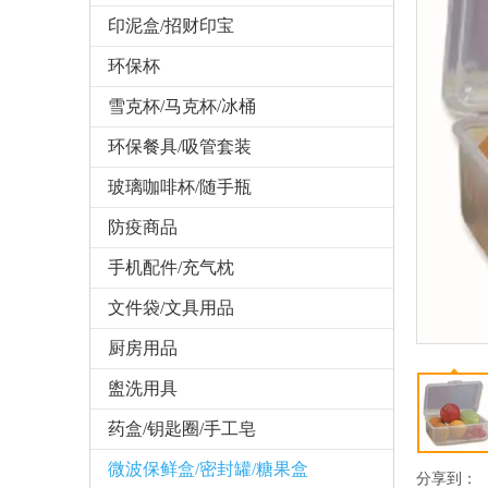
印泥盒/招财印宝
环保杯
雪克杯/马克杯/冰桶
环保餐具/吸管套装
玻璃咖啡杯/随手瓶
防疫商品
手机配件/充气枕
文件袋/文具用品
厨房用品
盥洗用具
药盒/钥匙圈/手工皂
微波保鲜盒/密封罐/糖果盒
分享到：