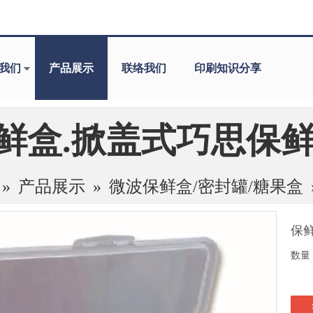
我们
产品展示
联络我们
印刷知识分享
鲜盒.掀盖式巧思保
»
产品展示
»
微波保鲜盒/密封罐/糖果盒
保
数量