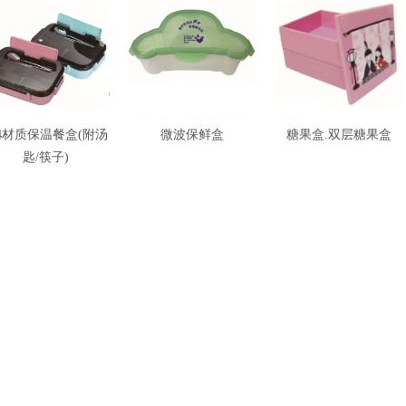
04材质保温餐盒(附汤
微波保鲜盒
糖果盒.双层糖果盒
匙/筷子)