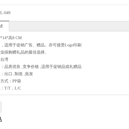
L-049
述
*14*高8 CM
，适用于促销广告、赠品。亦可接受Logo印刷
各业採购赠礼品的最佳选择。
：台湾
：品质优良 ,竞争价格 ,适用于促销品或礼赠品
：出口 ,制造 ,批发
方式：PP袋
T/T，L/C
品