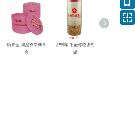
糖果盒.圆型双层糖果
密封罐.平盖储物密封
密封罐.双入小
盒
罐
封罐