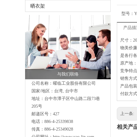
晒衣架
型号：
Y
产品描
尺寸：20
物美价廉
是各行
原产地
竞争特点
与我们联络
销售方式
公司名称：曜临工业股份有限公司
产品包装
国家/地区：台湾, 台中市
付款方式：
地址：
台中市潭子区中山路二段73巷
205号
上一条:
邮递区号：427
电话：886-4-25339838
相关产
传真：886-4-25349028
公司网址：
http://www.yao-lin.com