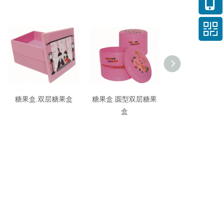
糖果盒.双层糖果盒
糖果盒.圆型双层糖果
密封罐.平盖储
盒
罐