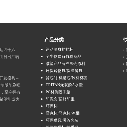
产品分类
运动健身摇摇杯
达四十六
全生物降解竹粉商品
由射出厂转
减塑产品海洋贝壳原料
环保购物袋/保温餐袋
背包/手机揹包/饮料杯套
→开发模具→
TRITAN无双酚A水壶
客制版印刷曜
PC材质随手瓶
务，至今拥有
印泥盒/招财印宝
希望能成为
环保杯
雪克杯/马克杯/冰桶
环保餐具/吸管套装