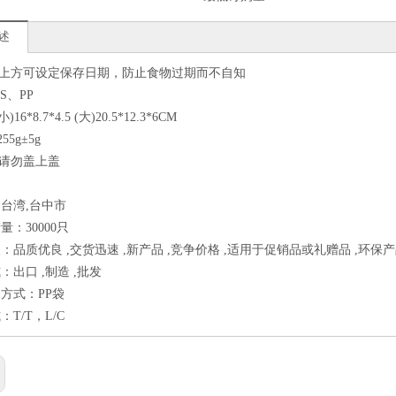
述
盒上方可设定保存日期，防止食物过期而不自知
PS、PP
小)16*8.7*4.5 (大)20.5*12.3*6CM
255g±5g
时请勿盖上盖
台湾,台中市
量：30000只
：品质优良 ,交货迅速 ,新产品 ,竞争价格 ,适用于促销品或礼赠品 ,环保
：出口 ,制造 ,批发
方式：PP袋
T/T，L/C