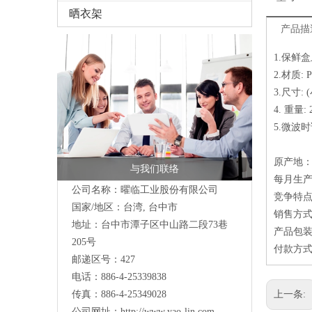
晒衣架
产品描
1.保鲜
2.材质: 
3.尺寸: (
4. 重量: 
5.微波
原产地：
与我们联络
每月生产
公司名称：曜临工业股份有限公司
竞争特点
国家/地区：台湾, 台中市
销售方式
地址：
台中市潭子区中山路二段73巷
产品包装
205号
付款方式：
邮递区号：427
电话：886-4-25339838
传真：886-4-25349028
上一条:
公司网址：
http://www.yao-lin.com