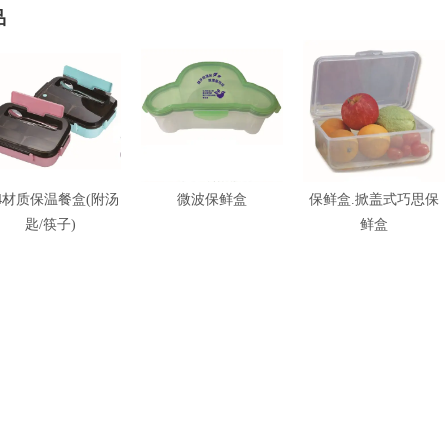
品
04材质保温餐盒(附汤
微波保鲜盒
保鲜盒.掀盖式巧思保
匙/筷子)
鲜盒