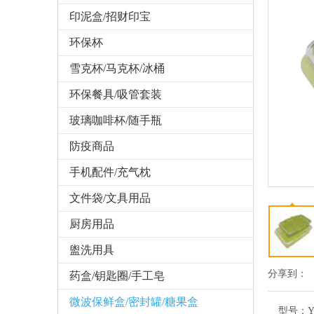
印泥盒/招财印宝
环保杯
雪克杯/马克杯/冰桶
环保餐具/吸管套装
玻璃咖啡杯/随手瓶
防疫商品
手机配件/充气枕
文件袋/文具用品
厨房用品
盥洗用具
分享到：
药盒/钥匙圈/手工皂
微波保鲜盒/密封罐/糖果盒
型号：
Y