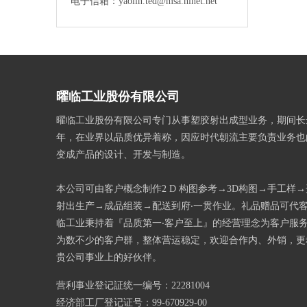
电子信箱：yaolin.ted@msa.hinet.net
曜临工业股份有限公司
曜临工业股份有限公司专门从事塑胶射出成型业务，期间长
年，在业界以品质优异着称，因应时代朝流主要负责业务也
变成产品的设计、开发与制造。
本公司可由客户概念制作2 D 构图参考→3D构图→手工样
射出生产→成品组装→配送到府‧一贯作业。礼品赠品可代
临工业秉持着『品质第一‧客户至上』的经营理念为客户服
为数不少的客户群，整体营运稳定，欢迎合作内、外销，更
贵公司事业上的好伙伴。
营利事业登记証统一编号：22281004
经济部工厂登记证号：99-670929-00